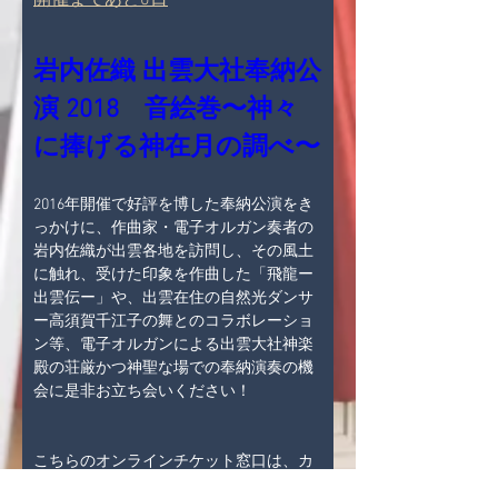
岩内佐織 出雲大社奉納公
演 2018　音絵巻〜神々
に捧げる神在月の調べ〜
2016年開催で好評を博した奉納公演をき
っかけに、作曲家・電子オルガン奏者の
岩内佐織が出雲各地を訪問し、その風土
に触れ、受けた印象を作曲した「飛龍ー
出雲伝ー」や、出雲在住の自然光ダンサ
ー高須賀千江子の舞とのコラボレーショ
ン等、電子オルガンによる出雲大社神楽
殿の荘厳かつ神聖な場での奉納演奏の機
会に是非お立ち会いください！

こちらのオンラインチケット窓口は、カ
ード決済のみになっております。
